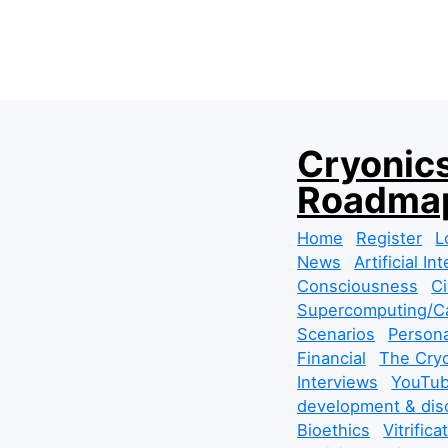
S
Cryonics
k
Roadmap
i
p
Home
Register
L
t
News
Artificial In
o
Consciousness
Ci
c
Supercomputing/Ca
o
Scenarios
Persona
n
Financial
The Cryo
t
Interviews
YouTub
e
development & dis
n
Bioethics
Vitrifica
t