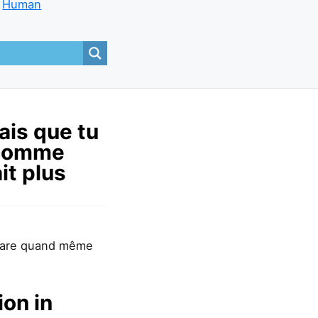
Human
ais que tu
 comme
it plus
répare quand même
ion in