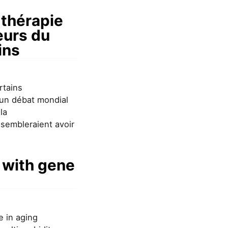
 thérapie
eurs du
ins
rtains
 un débat mondial
la
 sembleraient avoir
s with gene
e in aging