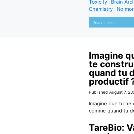
Toxicity
Brain Arc
Chemistry
No mor
Imagine qu
te constr
quand tu d
productif 
Published
August 7, 2
Imagine que tu ne 
comme quand tu dor
TareBio: V