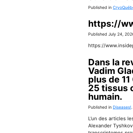
Published
in
CryoQuéb
https://w
Published
July 24, 202
https://www.inside
Dans la re
Vadim Glad
plus de 11
25 tissus c
humain.
Published
in
Diseases!
.
L’un des articles l
Alexander Tyshkovs
transcriptomes prov