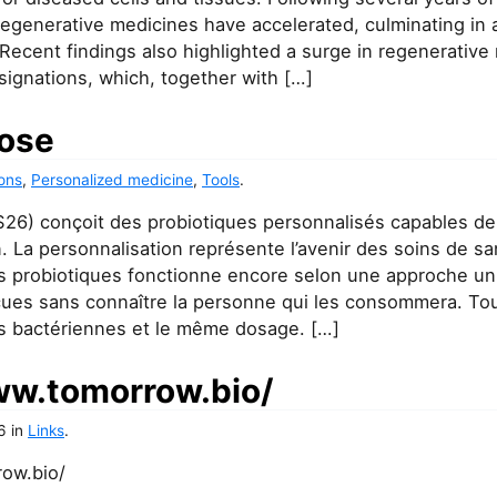
regenerative medicines have accelerated, culminating in 
 Recent findings also highlighted a surge in regenerativ
ignations, which, together with […]
ose
ons
,
Personalized medicine
,
Tools
.
6) conçoit des probiotiques personnalisés capables de 
 La personnalisation représente l’avenir des soins de sa
des probiotiques fonctionne encore selon une approche uni
ues sans connaître la personne qui les consommera. Tou
 bactériennes et le même dosage. […]
ww.tomorrow.bio/
6
in
Links
.
row.bio/