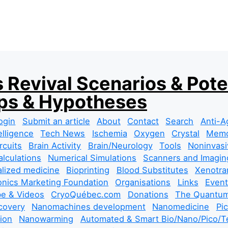
 Revival Scenarios & Pote
s & Hypotheses
ogin
Submit an article
About
Contact
Search
Anti-A
telligence
Tech News
Ischemia
Oxygen
Crystal
Mem
rcuits
Brain Activity
Brain/Neurology
Tools
Noninvasi
lculations
Numerical Simulations
Scanners and Imagin
lized medicine
Bioprinting
Blood Substitutes
Xenotra
nics Marketing Foundation
Organisations
Links
Event
e & Videos
CryoQuébec.com
Donations
The Quantum
covery
Nanomachines development
Nanomedicine
Pi
tion
Nanowarming
Automated & Smart Bio/Nano/Pico/Te