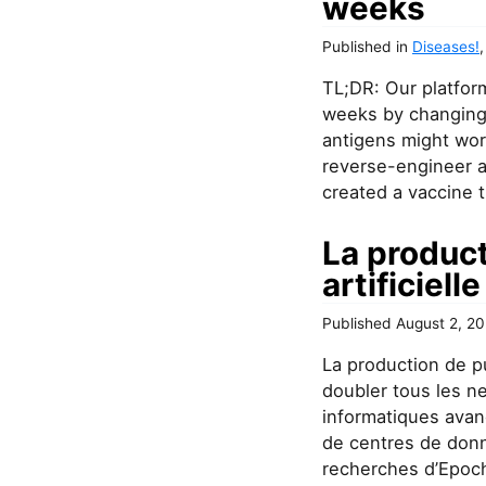
weeks
Published
in
Diseases!
TL;DR: Our platfor
weeks by changing 
antigens might wor
reverse-engineer a
created a vaccine t
La product
artificiel
Published
August 2, 2
La production de pu
doubler tous les n
informatiques avan
de centres de donn
recherches d’Epoch