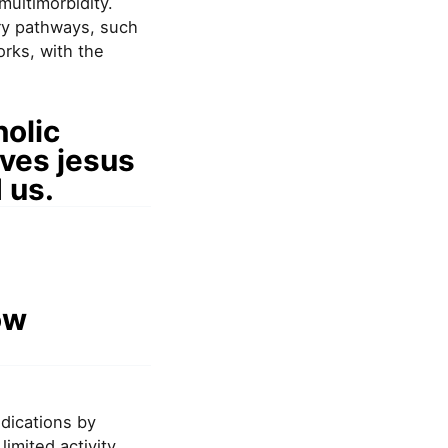
multimorbidity.
ry pathways, such
rks, with the
holic
oves jesus
 us.
ow
ndications by
imited activity,