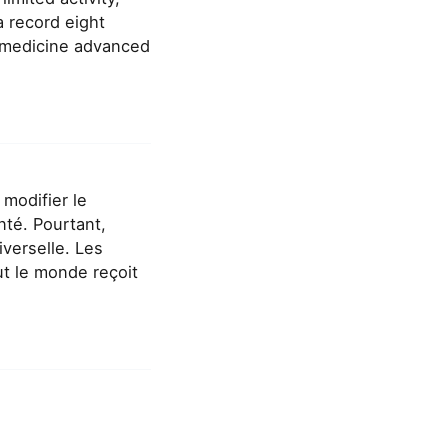
a record eight
e medicine advanced
modifier le
nté. Pourtant,
verselle. Les
t le monde reçoit