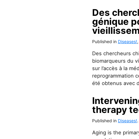
Des cherch
génique p
vieillisse
Published
in
Diseases!
Des chercheurs chin
biomarqueurs du vi
sur l’accès à la mé
reprogrammation cel
été obtenus avec d
Intervenin
therapy t
Published
in
Diseases!
.
Aging is the primar