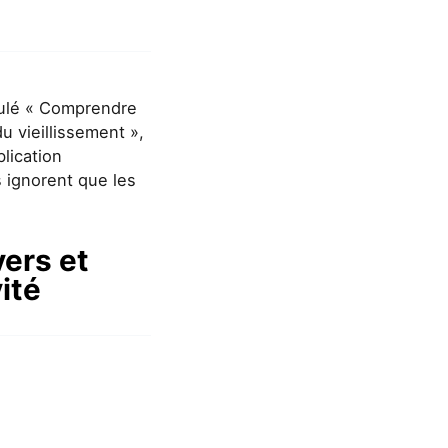
itulé « Comprendre
u vieillissement »,
blication
 ignorent que les
vers et
ité