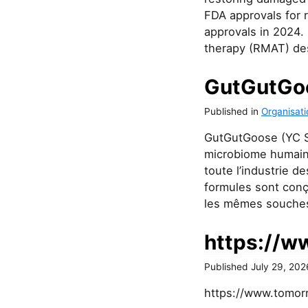
FDA approvals for 
approvals in 2024.
therapy (RMAT) des
GutGutGo
Published
in
Organisati
GutGutGoose (YC S2
microbiome humain.
toute l’industrie 
formules sont conç
les mêmes souches
https://w
Published
July 29, 202
https://www.tomor