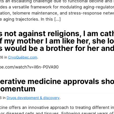
s an escalating challenge due to functional decline and 
des a versatile framework for modulating aging-regulato
lation, telomere maintenance, and stress-response netwo
 aging trajectories. In this […]
s not against religions, I am cat
 my mother I am like her, she l
us would be a brother for her and
26
in
CryoQuébec.com
.
be.com/watch?v=iI6n-P0VA90
erative medicine approvals sh
momentum
26
in
Drugs development & discovery
.
ne offers an innovative approach to treating different i
r diseased cells and tissues. Following several years of l