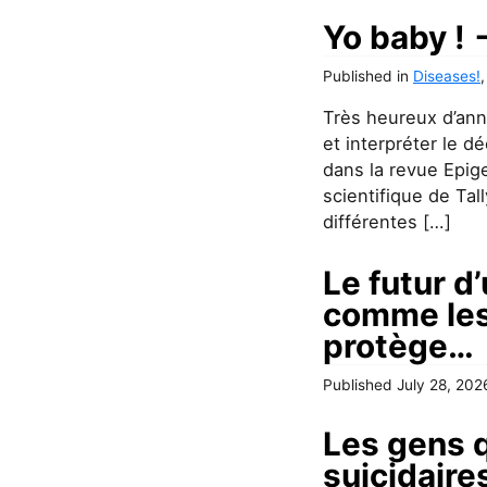
Yo baby !
Published
in
Diseases!
Très heureux d’anno
et interpréter le d
dans la revue Epi
scientifique de Ta
différentes […]
Le futur d
comme les 
protège…
Published
July 28, 202
Les gens q
suicidaires