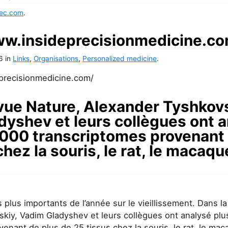
ec.com
.
ww.insideprecisionmedicine.c
6
in
Links
,
Organisations
,
Personalized medicine
.
precisionmedicine.com/
vue Nature, Alexander Tyshkovs
yshev et leurs collègues ont 
 000 transcriptomes provenant
hez la souris, le rat, le macaque
es plus importants de l’année sur le vieillissement. Dans l
kiy, Vadim Gladyshev et leurs collègues ont analysé plu
enant de plus de 25 tissus chez la souris, le rat, le maca