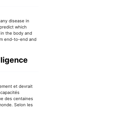
 any disease in
 predict which
 in the body and
orm end-to-end and
lligence
dement et devrait
 capacités
ue des centaines
monde. Selon les