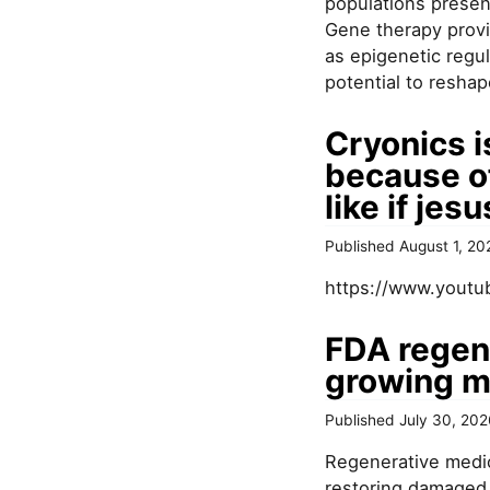
populations present
Gene therapy provi
as epigenetic regu
potential to reshape
Cryonics i
because of
like if jes
Published
August 1, 20
https://www.youtu
FDA regen
growing 
Published
July 30, 20
Regenerative medici
restoring damaged o