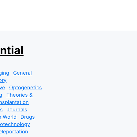
ntial
ging
General
ory
ve
Optogenetics
g
Theories &
nsplantation
s
Journals
 World
Drugs
cotechnology
leportation