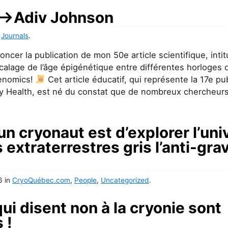
 –>Adiv Johnson
,
Journals
.
ncer la publication de mon 50e article scientifique, int
écalage de l’âge épigénétique entre différentes horloges d
genomics!
Cet article éducatif, qui représente la 17e pu
lly Health, est né du constat que de nombreux chercheurs
’un cryonaut est d’explorer l’uni
extraterrestres gris l’anti-grav
6
in
CryoQuébec.com
,
People
,
Uncategorized
.
ui disent non à la cryonie sont
 !