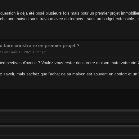
 question à déja été posé plusieurs fois mais pour un premier projet immobilier 
he une maison sans travaux avec du terrains , sans un budget extensible , qu
u faire construire en premier projet ?
t
»
mar. août 12, 2025 12:27 pm
erspectives d'avenir ? Voulez-vous rester dans votre maison toute votre vie ? 
 savoir, mais sachez que l'achat de sa maison est souvent un confort et un lu