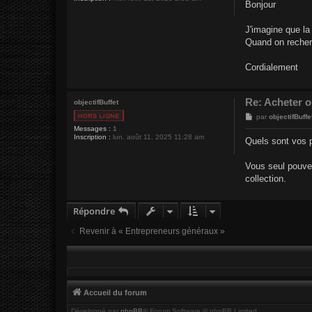
Bonjour
s
a
g
J'imagine que la
e
Quand on recherc
Cordialement
Re: Acheter o
objectifBuffet
M
par
objectifBuffe
e
Messages :
1
s
Inscription :
lun. août 11, 2025 11:28 am
Quels sont vos p
s
a
g
Vous seul pouvez
e
collection.
Répondre
Revenir à « Entrepreneurs généraux »
Accueil du forum
Développé par
phpBB
® Forum Software © phpBB Limited