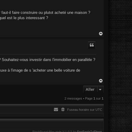
faut-il faire construire ou plutot acheté une maison ?
el est le plus interessant ?
H
a
u
t
Souhaitez-vous investir dans l'immobilier en parallèle ?
xe à l'image de s 'acheter une belle voiture de
H
a
Aller
u
t
2 messages • Page
1
sur
1
Fuseau horaire sur
UTC
BlackBoard-Max style V.1.0.5 by
FanFanlaTuFlippe