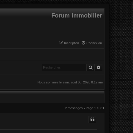
Forum Immobilier
Inscription
Connexion
Rechercher
Recherche avanc
Nous sommes le sam. août 08, 2026 8:12 am
2 messages • Page
1
sur
1