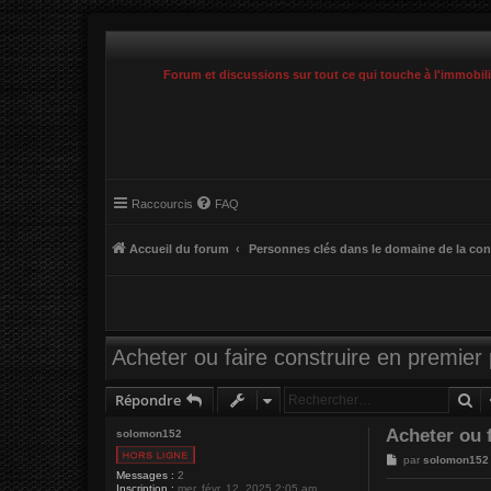
Forum et discussions sur tout ce qui touche à l'immobil
Raccourcis
FAQ
Accueil du forum
Personnes clés dans le domaine de la con
Acheter ou faire construire en premier 
Re
Répondre
Acheter ou f
solomon152
M
par
solomon152
e
Messages :
2
s
Inscription :
mer. févr. 12, 2025 2:05 am