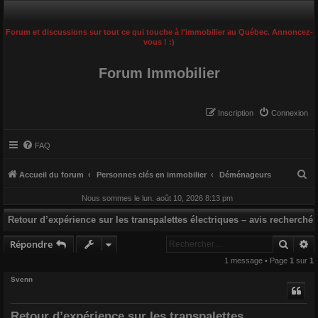
Forum et discussions sur tout ce qui touche à l'immobilier au Québec. Annoncez-
vous ! :)
Forum Immobilier
Inscription
Connexion
FAQ
R
Accueil du forum
Personnes clés en immobilier
Déménageurs
e
Nous sommes le lun. août 10, 2026 8:13 pm
c
Retour d’expérience sur les transpalettes électriques – avis recherché
h
Reche
R
e
Répondre
r
1 message • Page
1
sur
1
c
Svenn
h
e
Retour d’expérience sur les transpalettes