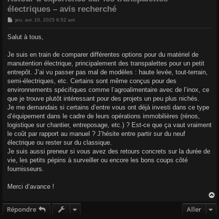
r
électriques – avis recherché
M
jeu. avr. 10, 2025 6:52 am
e
s
Salut à tous,
s
a
g
Je suis en train de comparer différentes options pour du matériel de
e
manutention électrique, principalement des transpalettes pour un petit
entrepôt. J’ai vu passer pas mal de modèles : haute levée, tout-terrain,
semi-électriques, etc. Certains sont même conçus pour des
environnements spécifiques comme l’agroalimentaire avec de l’inox, ce
que je trouve plutôt intéressant pour des projets un peu plus nichés.
Je me demandais si certains d’entre vous ont déjà investi dans ce type
d’équipement dans le cadre de leurs opérations immobilières (rénos,
logistique sur chantier, entreposage, etc.) ? Est-ce que ça vaut vraiment
le coût par rapport au manuel ? J’hésite entre partir sur du neuf
électrique ou rester sur du classique.
Je suis aussi preneur si vous avez des retours concrets sur la durée de
vie, les petits pépins à surveiller ou encore les bons coups côté
fournisseurs.
Merci d’avance !
Répondre
Aller
t