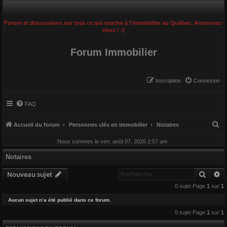
Forum et discussions sur tout ce qui touche à l'immobilier au Québec. Annoncez-
vous ! :)
Forum Immobilier
Inscription
Connexion
FAQ
R
Accueil du forum
Personnes clés en immobilier
Notaires
e
Nous sommes le ven. août 07, 2026 2:57 am
c
Notaires
h
Reche
R
e
Nouveau sujet
r
0 sujet Page
1
sur
1
c
Aucun sujet n’a été publié dans ce forum.
h
0 sujet Page
1
sur
1
e