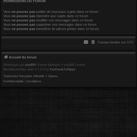
PERMISSIONS DU FORUM
r
Vous
ne pouvez pas
publier de nouveaux sujets dans ce forum
Vous
ne pouvez pas
répondre aux sujets dans ce forum
Vous
ne pouvez pas
modifier vos messages dans ce forum
Vous
ne pouvez pas
supprimer vos messages dans ce forum
Vous
ne pouvez pas
transférer de pièces jointes dans ce forum
Fuseau horaire sur
UTC
Accueil du forum
Développé par
phpBB
® Forum Software © phpBB Limited
BlackBoard-Max style V.1.0.5 by
FanFanlaTuFlippe
Traduction française officielle
©
Qiaeru
Confidentialité
|
Conditions