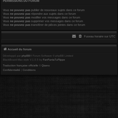
PERMISSIONS DU FORUM
r
Vous
ne pouvez pas
publier de nouveaux sujets dans ce forum
Vous
ne pouvez pas
répondre aux sujets dans ce forum
Vous
ne pouvez pas
modifier vos messages dans ce forum
Vous
ne pouvez pas
supprimer vos messages dans ce forum
Vous
ne pouvez pas
transférer de pièces jointes dans ce forum
Fuseau horaire sur
UTC
Accueil du forum
Développé par
phpBB
® Forum Software © phpBB Limited
BlackBoard-Max style V.1.0.5 by
FanFanlaTuFlippe
Traduction française officielle
©
Qiaeru
Confidentialité
|
Conditions