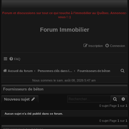
Forum et discussions sur tout ce qui touche à l'immobilier au Québec. Annoncez-
vous ! :)
Forum Immobilier
Inscription
Connexion
FAQ
R
Accueil du forum
Personnes clés dans le domaine de la construction
Fournisseurs de béton
e
Nous sommes le sam. août 08, 2026 5:47 am
c
Fournisseurs de béton
h
Reche
R
e
Nouveau sujet
r
0 sujet Page
1
sur
1
c
Aucun sujet n’a été publié dans ce forum.
h
0 sujet Page
1
sur
1
e