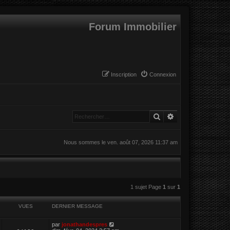
Forum Immobilier
Inscription
Connexion
Rechercher
Recherche avanc
Nous sommes le ven. août 07, 2026 11:37 am
1 sujet Page
1
sur
1
VUES
DERNIER MESSAGE
par
jonathandespres