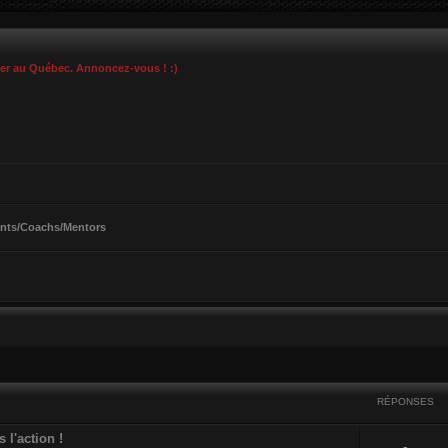
ier au Québec. Annoncez-vous ! :)
nts/Coachs/Mentors
cher
cherche avancée
RÉPONSES
 l'action !