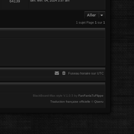
dim. févr. 04, 2024 3:57 am
64139
Aller
1 sujet Page
1
sur
1
Fuseau horaire sur
UTC
BlackBoard-Max style V.1.0.5 by
FanFanlaTuFlippe
Traduction française officielle
©
Qiaeru