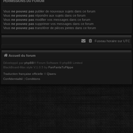
PERMISSIONS DU FORUM
r
Vous
ne pouvez pas
publier de nouveaux sujets dans ce forum
Vous
ne pouvez pas
répondre aux sujets dans ce forum
Vous
ne pouvez pas
modifier vos messages dans ce forum
Vous
ne pouvez pas
supprimer vos messages dans ce forum
Vous
ne pouvez pas
transférer de pièces jointes dans ce forum
Fuseau horaire sur
UTC
Accueil du forum
Développé par
phpBB
® Forum Software © phpBB Limited
BlackBoard-Max style V.1.0.5 by
FanFanlaTuFlippe
Traduction française officielle
©
Qiaeru
Confidentialité
|
Conditions