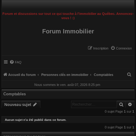
Forum et discussions sur tout ce qui touche à l'immobilier au Québec. Annoncez-
vous ! :)
Forum Immobilier
Inscription
Connexion
FAQ
R
Accueil du forum
Personnes clés en immobilier
Comptables
e
Nous sommes le ven. août 07, 2026 8:25 pm
c
Comptables
h
Reche
R
e
Nouveau sujet
r
0 sujet Page
1
sur
1
c
Aucun sujet n’a été publié dans ce forum.
h
0 sujet Page
1
sur
1
e