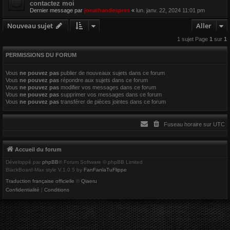
contactez moi
r
Dernier message par
jonathandespres
«
lun. janv. 22, 2024 11:01 pm
Nouveau sujet
Aller
1 sujet Page
1
sur
1
PERMISSIONS DU FORUM
Vous
ne pouvez pas
publier de nouveaux sujets dans ce forum
Vous
ne pouvez pas
répondre aux sujets dans ce forum
Vous
ne pouvez pas
modifier vos messages dans ce forum
Vous
ne pouvez pas
supprimer vos messages dans ce forum
Vous
ne pouvez pas
transférer de pièces jointes dans ce forum
Fuseau horaire sur
UTC
Accueil du forum
Développé par
phpBB
® Forum Software © phpBB Limited
BlackBoard-Max style V.1.0.5 by
FanFanlaTuFlippe
Traduction française officielle
©
Qiaeru
Confidentialité
|
Conditions