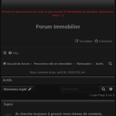
Forum et discussions sur tout ce qui touche à l'immobilier au Québec. Annoncez-
vous ! :)
Forum Immobilier
Inscription
Connexion
FAQ
R
Accueil du forum
Personnes clés en immobilier
Partenaires
Actifs
e
Nous sommes le jeu. août 06, 2026 9:51 pm
c
Actifs
h
Reche
R
e
Nouveau sujet
r
1 sujet Page
1
sur
1
c
Sujets
h
e
Je cherche toujours à grossir mon réseau de contacts,