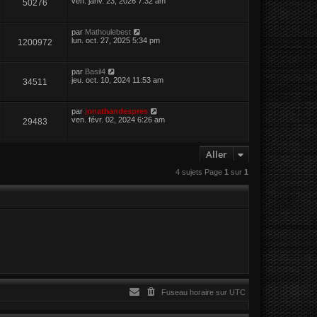
ven. janv. 23, 2026 7:32 am
50276
par
Mathoulebest
lun. oct. 27, 2025 5:34 pm
1200972
par
Basil4
jeu. oct. 10, 2024 11:53 am
34511
par
jonathandespres
ven. févr. 02, 2024 6:26 am
29483
Aller
4 sujets Page
1
sur
1
Fuseau horaire sur
UTC