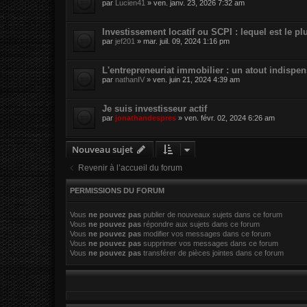
par
Lucien41
»
ven. janv. 23, 2026 7:32 am
Investissement locatif ou SCPI : lequel est le pl
par
jef201
»
mar. juil. 09, 2024 1:16 pm
L'entrepreneuriat immobilier : un atout indispe
par
nathanIV
»
ven. juin 21, 2024 4:39 am
Je suis investisseur actif
par
jonathandespres
»
ven. févr. 02, 2024 6:26 am
Nouveau sujet
Revenir à l’accueil du forum
PERMISSIONS DU FORUM
Vous
ne pouvez pas
publier de nouveaux sujets dans ce forum
Vous
ne pouvez pas
répondre aux sujets dans ce forum
Vous
ne pouvez pas
modifier vos messages dans ce forum
Vous
ne pouvez pas
supprimer vos messages dans ce forum
Vous
ne pouvez pas
transférer de pièces jointes dans ce forum