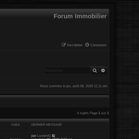
Forum Immobilier
Inscription
Connexion
Rechercher
Recherche avanc
Nous sommes le jeu. août 06, 2026 11:11 am
4 sujets Page
1
sur
1
VUES
DERNIER MESSAGE
par
Lucien41