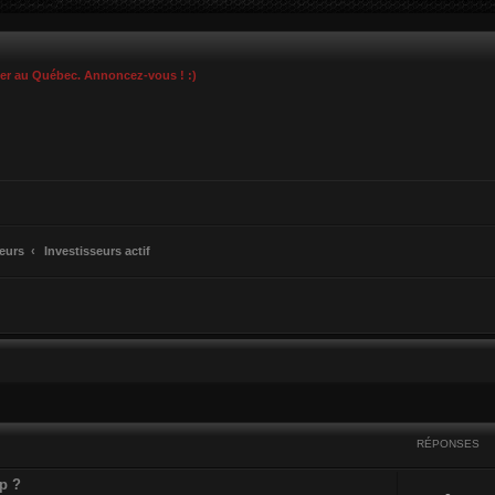
ier au Québec. Annoncez-vous ! :)
seurs
Investisseurs actif
cher
cherche avancée
RÉPONSES
up ?