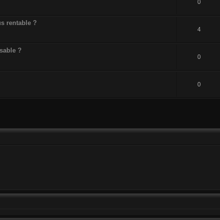
0
us rentable ?
4
nsable ?
0
0