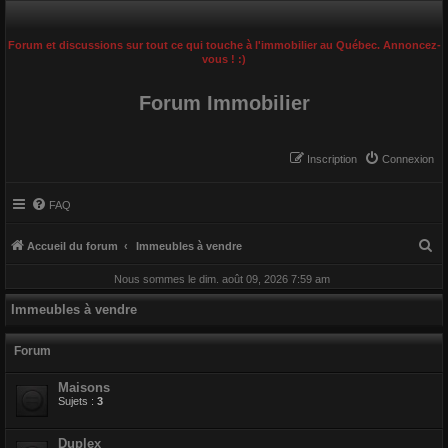
Forum et discussions sur tout ce qui touche à l'immobilier au Québec. Annoncez-
vous ! :)
Forum Immobilier
Inscription
Connexion
FAQ
R
Accueil du forum
Immeubles à vendre
e
Nous sommes le dim. août 09, 2026 7:59 am
c
Immeubles à vendre
h
e
Forum
r
Maisons
c
Sujets :
3
h
e
Duplex