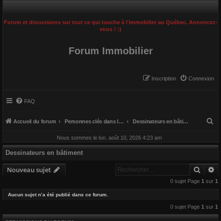
Forum et discussions sur tout ce qui touche à l'immobilier au Québec. Annoncez-
vous ! :)
Forum Immobilier
Inscription
Connexion
FAQ
R
Accueil du forum
Personnes clés dans le domaine de la construction
Dessinateurs en bâtiment
e
Nous sommes le lun. août 10, 2026 4:23 am
c
Dessinateurs en bâtiment
h
Reche
R
e
Nouveau sujet
r
0 sujet Page
1
sur
1
c
Aucun sujet n’a été publié dans ce forum.
h
0 sujet Page
1
sur
1
e