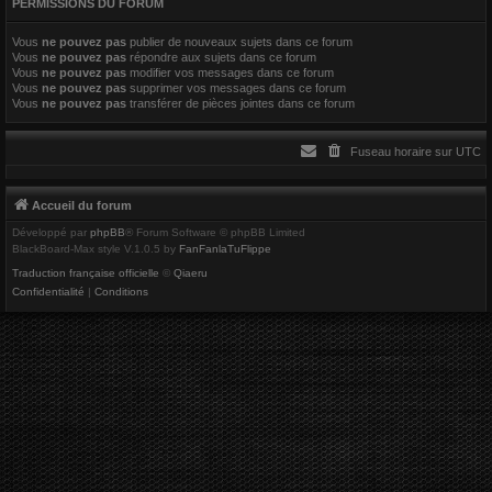
PERMISSIONS DU FORUM
r
Vous
ne pouvez pas
publier de nouveaux sujets dans ce forum
Vous
ne pouvez pas
répondre aux sujets dans ce forum
Vous
ne pouvez pas
modifier vos messages dans ce forum
Vous
ne pouvez pas
supprimer vos messages dans ce forum
Vous
ne pouvez pas
transférer de pièces jointes dans ce forum
Fuseau horaire sur
UTC
Accueil du forum
Développé par
phpBB
® Forum Software © phpBB Limited
BlackBoard-Max style V.1.0.5 by
FanFanlaTuFlippe
Traduction française officielle
©
Qiaeru
Confidentialité
|
Conditions