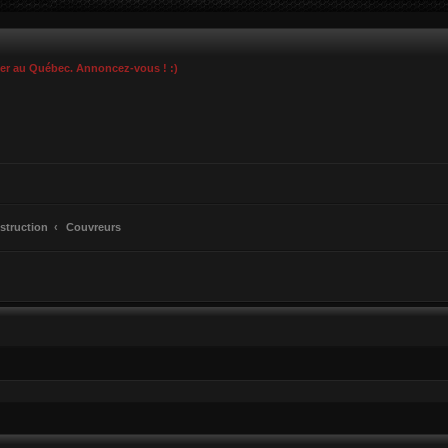
ier au Québec. Annoncez-vous ! :)
struction
Couvreurs
cher
cherche avancée