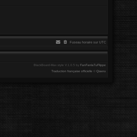
Fuseau horaire sur
UTC
BlackBoard-Max style V.1.0.5 by
FanFanlaTuFlippe
Traduction française officielle
©
Qiaeru