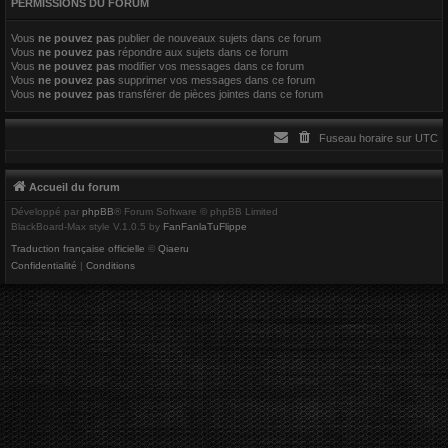
PERMISSIONS DU FORUM
r
Vous
ne pouvez pas
publier de nouveaux sujets dans ce forum
Vous
ne pouvez pas
répondre aux sujets dans ce forum
Vous
ne pouvez pas
modifier vos messages dans ce forum
Vous
ne pouvez pas
supprimer vos messages dans ce forum
Vous
ne pouvez pas
transférer de pièces jointes dans ce forum
Fuseau horaire sur
UTC
Accueil du forum
Développé par
phpBB
® Forum Software © phpBB Limited
BlackBoard-Max style V.1.0.5 by
FanFanlaTuFlippe
Traduction française officielle
©
Qiaeru
Confidentialité
|
Conditions