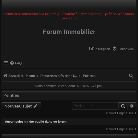
Forum et discussions sur tout ce qui touche à l'immobilier au Québec. Annoncez-
vous ! :)
Forum Immobilier
Inscription
Connexion
FAQ
R
Accueil du forum
Personnes clés dans le domaine de la construction
Peintres
e
Nous sommes le ven. août 07, 2026 5:41 pm
c
Peintres
h
Reche
R
e
Nouveau sujet
r
0 sujet Page
1
sur
1
c
Aucun sujet n’a été publié dans ce forum.
h
0 sujet Page
1
sur
1
e