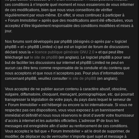
r
ces conditions à n’importe quel moment et nous essaierons de vous informer
de ces modifications, bien que nous vous conseillons de vérifier
régulièrement par vous-même. En effet, si vous continuez à participer à
« Forum Immobilier » après que des modifications aient été effectuées, vous
acceptez d’être légalement responsable des conditions modifiées et mises à
jour.
Nos forums sont développés par phpBB (désignés ci-après par « logiciel
phpBB » et « phpBB Limited ») qui est un logiciel de forum de discussions
déclaré sous la «
licence publique générale GNU 2.0
» et qui peut être
téléchargé sur
le site de phpBB
(en anglais). Le logiciel phpBB a pour seul
but de faciliter les discussions sur internet et phpBB Limited ne peut en
aucun cas être tenu comme responsable de la conduite et du contenu que
nous acceptons et que nous n’acceptons pas. Pour plus d’informations
concernant phpBB, veuillez consulter
le site de phpBB
(en anglais).
Vous acceptez de ne publier aucun contenu à caractère abusif, obscène,
vulgaire, diffamatoire, choquant, menaçant, pornographique, etc. qui pourrait
transgresser la législation de votre pays, du pays dans lequel le serveur de
« Forum Immobilier » est hébergé ou encore la loi internationale. Si vous ne
respectez pas ces dispositions, vous vous exposez à un bannissement
immédiat et définitif et nous nous réservons le droit d’avertir votre fournisseur
d’accès à internet et les autorités officielles. L’adresse IP de tous les
messages est enregistrée afin d’aider au renforcement de ces conditions.
Vous acceptez le fait que « Forum Immobilier » ait le droit de supprimer, de
modifier, de déplacer ou de verrouiller n’importe quel sujet et message à