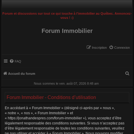
Forum et discussions sur tout ce qui touche à l'immobilier au Québec. Annoncez-
vous ! :)
Forum Immobilier
Inscription
Connexion
FAQ
R
Accueil du forum
e
Nous sommes le ven. août 07, 2026 8:48 am
c
h
Forum Immobilier - Conditions d’utilisation
e
En accédant à « Forum Immobilier » (désigné ci-après par « nous »,
r
« notre », « nos », « Forum Immobilier » et
c
« https://jonathandespres.com/forum-immobilier »), vous acceptez d’être
légalement responsable des conditions suivantes. Si vous n’acceptez pas
h
d’être légalement responsable de toutes les conditions suivantes, veuillez
e
ne pas utiliser et accéder à « Forum Immobilier ». Nous pouvons modifier