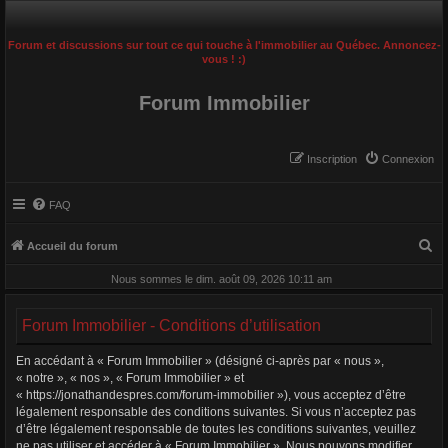
Forum et discussions sur tout ce qui touche à l'immobilier au Québec. Annoncez-
vous ! :)
Forum Immobilier
Inscription
Connexion
FAQ
R
Accueil du forum
e
Nous sommes le dim. août 09, 2026 10:11 am
c
h
Forum Immobilier - Conditions d’utilisation
e
En accédant à « Forum Immobilier » (désigné ci-après par « nous »,
r
« notre », « nos », « Forum Immobilier » et
c
« https://jonathandespres.com/forum-immobilier »), vous acceptez d’être
légalement responsable des conditions suivantes. Si vous n’acceptez pas
h
d’être légalement responsable de toutes les conditions suivantes, veuillez
e
ne pas utiliser et accéder à « Forum Immobilier ». Nous pouvons modifier