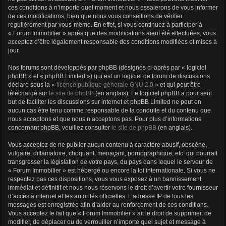
r
ces conditions à n’importe quel moment et nous essaierons de vous informer
de ces modifications, bien que nous vous conseillons de vérifier
régulièrement par vous-même. En effet, si vous continuez à participer à
« Forum Immobilier » après que des modifications aient été effectuées, vous
acceptez d’être légalement responsable des conditions modifiées et mises à
jour.
Nos forums sont développés par phpBB (désignés ci-après par « logiciel
phpBB » et « phpBB Limited ») qui est un logiciel de forum de discussions
déclaré sous la «
licence publique générale GNU 2.0
» et qui peut être
téléchargé sur
le site de phpBB
(en anglais). Le logiciel phpBB a pour seul
but de faciliter les discussions sur internet et phpBB Limited ne peut en
aucun cas être tenu comme responsable de la conduite et du contenu que
nous acceptons et que nous n’acceptons pas. Pour plus d’informations
concernant phpBB, veuillez consulter
le site de phpBB
(en anglais).
Vous acceptez de ne publier aucun contenu à caractère abusif, obscène,
vulgaire, diffamatoire, choquant, menaçant, pornographique, etc. qui pourrait
transgresser la législation de votre pays, du pays dans lequel le serveur de
« Forum Immobilier » est hébergé ou encore la loi internationale. Si vous ne
respectez pas ces dispositions, vous vous exposez à un bannissement
immédiat et définitif et nous nous réservons le droit d’avertir votre fournisseur
d’accès à internet et les autorités officielles. L’adresse IP de tous les
messages est enregistrée afin d’aider au renforcement de ces conditions.
Vous acceptez le fait que « Forum Immobilier » ait le droit de supprimer, de
modifier, de déplacer ou de verrouiller n’importe quel sujet et message à