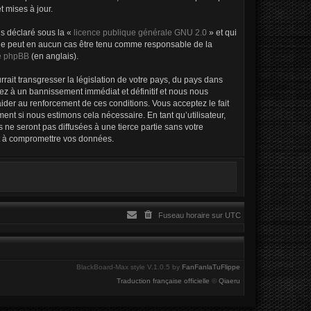
 mises à jour.
ns déclaré sous la «
licence publique générale GNU 2.0
» et qui
ed ne peut en aucun cas être tenu comme responsable de la
de phpBB
(en anglais).
ait transgresser la législation de votre pays, du pays dans
sez à un bannissement immédiat et définitif et nous nous
d’aider au renforcement de ces conditions. Vous acceptez le fait
ent si nous estimons cela nécessaire. En tant qu’utilisateur,
ne seront pas diffusées à une tierce partie sans votre
nt à compromettre vos données.
Fuseau horaire sur
UTC
BlackBoard-Max style V.1.0.5 by
FanFanlaTuFlippe
Traduction française officielle
©
Qiaeru