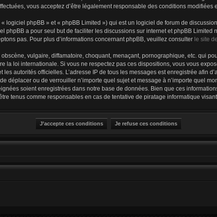
ffectuées, vous acceptez d’être légalement responsable des conditions modifiées et
 logiciel phpBB » et « phpBB Limited ») qui est un logiciel de forum de discussio
iel phpBB a pour seul but de faciliter les discussions sur internet et phpBB Limit
ptons pas. Pour plus d’informations concernant phpBB, veuillez consulter
le site 
obscène, vulgaire, diffamatoire, choquant, menaçant, pornographique, etc. qui pourr
e la loi internationale. Si vous ne respectez pas ces dispositions, vous vous expo
 et les autorités officielles. L’adresse IP de tous les messages est enregistrée afin 
, de déplacer ou de verrouiller n’importe quel sujet et message à n’importe quel mom
ignées soient enregistrées dans notre base de données. Bien que ces informations 
 être tenus comme responsables en cas de tentative de piratage informatique visa