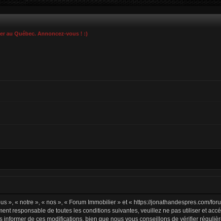
ier au Québec. Annoncez-vous ! :)
s », « notre », « nos », « Forum Immobilier » et « https://jonathandespres.com/fo
ment responsable de toutes les conditions suivantes, veuillez ne pas utiliser et a
informer de ces modifications, bien que nous vous conseillons de vérifier régulièr