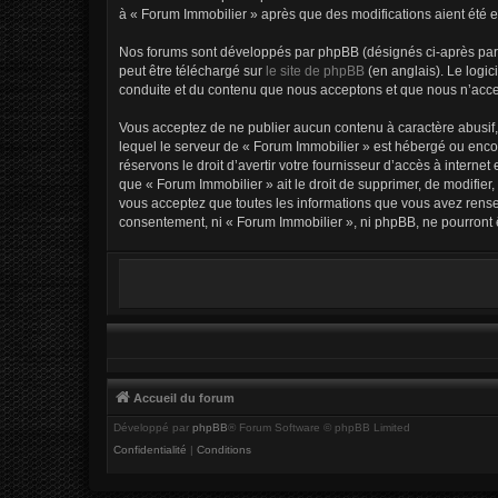
à « Forum Immobilier » après que des modifications aient été e
Nos forums sont développés par phpBB (désignés ci-après par «
peut être téléchargé sur
le site de phpBB
(en anglais). Le logic
conduite et du contenu que nous acceptons et que nous n’acce
Vous acceptez de ne publier aucun contenu à caractère abusif, 
lequel le serveur de « Forum Immobilier » est hébergé ou encor
réservons le droit d’avertir votre fournisseur d’accès à internet
que « Forum Immobilier » ait le droit de supprimer, de modifier
vous acceptez que toutes les informations que vous avez rense
consentement, ni « Forum Immobilier », ni phpBB, ne pourront
Accueil du forum
Développé par
phpBB
® Forum Software © phpBB Limited
Confidentialité
|
Conditions