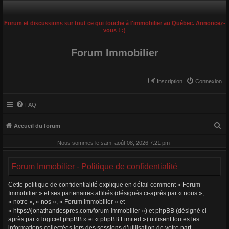
Forum et discussions sur tout ce qui touche à l'immobilier au Québec. Annoncez-
vous ! :)
Forum Immobilier
Inscription
Connexion
FAQ
R
Accueil du forum
e
Nous sommes le sam. août 08, 2026 7:21 pm
c
h
Forum Immobilier - Politique de confidentialité
e
Cette politique de confidentialité explique en détail comment « Forum
r
Immobilier » et ses partenaires affiliés (désignés ci-après par « nous »,
c
« notre », « nos », « Forum Immobilier » et
« https://jonathandespres.com/forum-immobilier ») et phpBB (désigné ci-
h
après par « logiciel phpBB » et « phpBB Limited ») utilisent toutes les
e
informations collectées lors des sessions d’utilisation de votre part