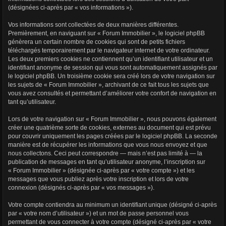
r
(désignées ci-après par « vos informations »).
Vos informations sont collectées de deux manières différentes.
Premièrement, en naviguant sur « Forum Immobilier », le logiciel phpBB
génèrera un certain nombre de cookies qui sont de petits fichiers
téléchargés temporairement par le navigateur internet de votre ordinateur.
Les deux premiers cookies ne contiennent qu’un identifiant utilisateur et un
identifiant anonyme de session qui vous sont automatiquement assignés par
le logiciel phpBB. Un troisième cookie sera créé lors de votre navigation sur
les sujets de « Forum Immobilier », archivant de ce fait tous les sujets que
vous avez consultés et permettant d’améliorer votre confort de navigation en
tant qu’utilisateur.
Lors de votre navigation sur « Forum Immobilier », nous pouvons également
créer une quatrième sorte de cookies, externes au document qui est prévu
pour couvrir uniquement les pages créées par le logiciel phpBB. La seconde
manière est de récupérer les informations que vous nous envoyez et que
nous collectons. Ceci peut correspondre — mais n’est pas limité à — la
publication de messages en tant qu’utilisateur anonyme, l’inscription sur
« Forum Immobilier » (désignée ci-après par « votre compte ») et les
messages que vous publiez après votre inscription et lors de votre
connexion (désignés ci-après par « vos messages »).
Votre compte contiendra au minimum un identifiant unique (désigné ci-après
par « votre nom d’utilisateur ») et un mot de passe personnel vous
permettant de vous connecter à votre compte (désigné ci-après par « votre