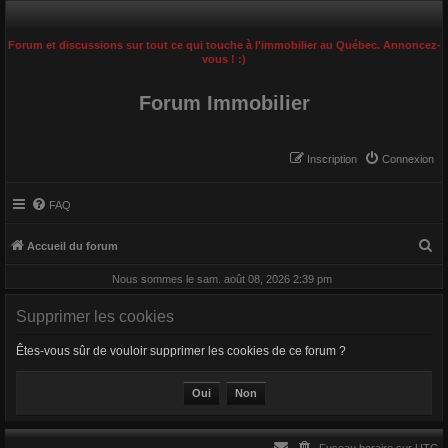
Forum et discussions sur tout ce qui touche à l'immobilier au Québec. Annoncez-
vous ! :)
Forum Immobilier
Inscription
Connexion
FAQ
R
Accueil du forum
e
Nous sommes le sam. août 08, 2026 2:39 pm
c
Supprimer les cookies
h
e
Êtes-vous sûr de vouloir supprimer les cookies de ce forum ?
r
c
h
e
Fuseau horaire sur
UTC