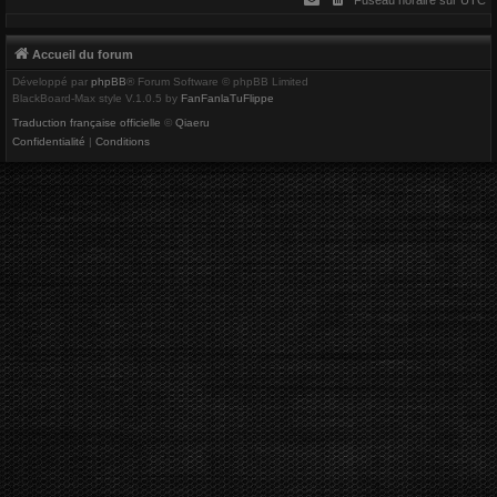
r
Accueil du forum
Développé par
phpBB
® Forum Software © phpBB Limited
BlackBoard-Max style V.1.0.5 by
FanFanlaTuFlippe
Traduction française officielle
©
Qiaeru
Confidentialité
|
Conditions