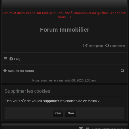
Forum et discussions sur tout ce qui touche à l'immobilier au Québec. Annoncez-
vous ! :)
Forum Immobilier
Inscription
Connexion
FAQ
R
Accueil du forum
e
Nous sommes le sam. août 08, 2026 1:33 am
c
Supprimer les cookies
h
e
Êtes-vous sûr de vouloir supprimer les cookies de ce forum ?
r
c
h
e
Fuseau horaire sur
UTC