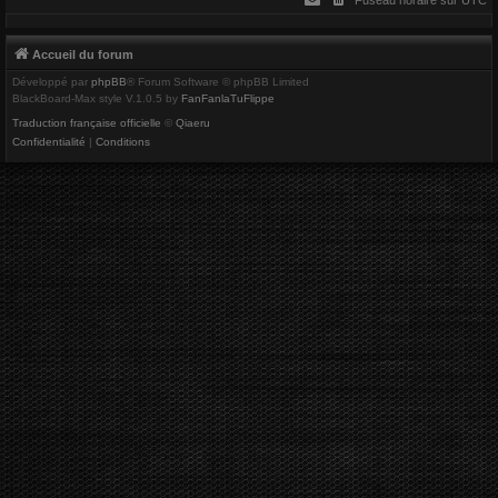
r
Accueil du forum
Développé par
phpBB
® Forum Software © phpBB Limited
BlackBoard-Max style V.1.0.5 by
FanFanlaTuFlippe
Traduction française officielle
©
Qiaeru
Confidentialité
|
Conditions