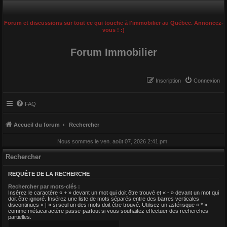
Forum et discussions sur tout ce qui touche à l'immobilier au Québec. Annoncez-
vous ! :)
Forum Immobilier
Inscription
Connexion
FAQ
Accueil du forum
Rechercher
Nous sommes le ven. août 07, 2026 2:41 pm
Rechercher
REQUÊTE DE LA RECHERCHE
Rechercher par mots-clés :
Insérez le caractère « + » devant un mot qui doit être trouvé et « - » devant un mot qui
doit être ignoré. Insérez une liste de mots séparés entre des barres verticales
discontinues « | » si seul un des mots doit être trouvé. Utilisez un astérisque « * »
comme métacaractère passe-partout si vous souhaitez effectuer des recherches
partielles.