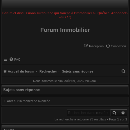
Forum et discussions sur tout ce qui touche à l'immobilier au Québec. Annoncez-
vous ! :)
Forum Immobilier
Inscription
Connexion
FAQ
R
Accueil du forum
Rechercher
Sujets sans réponse
e
Nous sommes le dim. août 09, 2026 7:06 am
c
Sujets sans réponse
h
e
Aller sur la recherche avancée
r
Recher
Re
c
La recherche a retourné 23 résultats • Page
1
sur
1
h
e