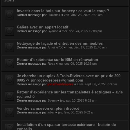
Sujets
r
Investir dans le bois sur Annecy : ca vaut le coup ?
Dernier message par
Lucien41
«
ven. janv. 23, 2026 7:32 am
Galère avec un appart locatif
Dernier message par
Syanna
«
mer. déc. 24, 2025 12:08 pm
Nettoyage de façade et entretien des immeubles
Dernier message par
Antoine750
«
mer. déc. 17, 2025 11:40 am
Retour d’expérience sur le BIM en rénovation
Dernier message par
Roza
«
jeu. oct. 09, 2025 10:35 pm
Je cherche un duplex à Trois-Rivières avec un prix de 200
000$ ->
jonrogerdespres@gmail.com
Dernier message par
jonathandespres
«
sam. sept. 06, 2025 5:13 pm
Retour d’expérience sur les transpalettes électriques – avis
recherché
Dernier message par
Svenn
«
jeu. avr. 10, 2025 6:52 am
Vendre sa maison en plein divorce
Dernier message par
jobar
«
jeu. févr. 06, 2025 6:02 am
Installation d'un spa sur terrasse extérieure - besoin de
conseils