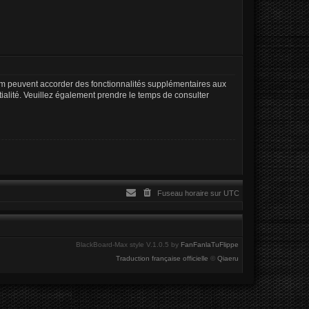
rum peuvent accorder des fonctionnalités supplémentaires aux
ntialité. Veuillez également prendre le temps de consulter
Fuseau horaire sur
UTC
BlackBoard-Max style V.1.0.5 by
FanFanlaTuFlippe
Traduction française officielle
©
Qiaeru