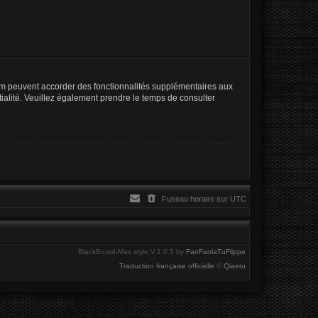
rum peuvent accorder des fonctionnalités supplémentaires aux
ntialité. Veuillez également prendre le temps de consulter
Fuseau horaire sur
UTC
BlackBoard-Max style V.1.0.5 by
FanFanlaTuFlippe
Traduction française officielle
©
Qiaeru