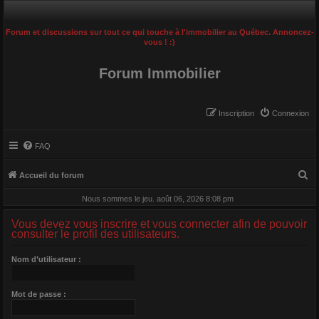
Forum et discussions sur tout ce qui touche à l'immobilier au Québec. Annoncez-
vous ! :)
Forum Immobilier
Inscription
Connexion
FAQ
R
Accueil du forum
e
Nous sommes le jeu. août 06, 2026 8:08 pm
c
Vous devez vous inscrire et vous connecter afin de pouvoir
h
consulter le profil des utilisateurs.
e
Nom d’utilisateur :
r
c
Mot de passe :
h
e