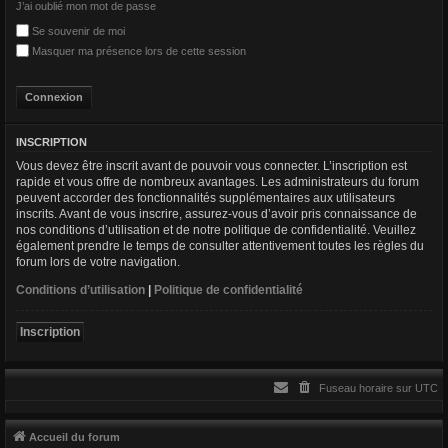
J’ai oublié mon mot de passe
r
Se souvenir de moi
Masquer ma présence lors de cette session
INSCRIPTION
Vous devez être inscrit avant de pouvoir vous connecter. L’inscription est
rapide et vous offre de nombreux avantages. Les administrateurs du forum
peuvent accorder des fonctionnalités supplémentaires aux utilisateurs
inscrits. Avant de vous inscrire, assurez-vous d’avoir pris connaissance de
nos conditions d’utilisation et de notre politique de confidentialité. Veuillez
également prendre le temps de consulter attentivement toutes les règles du
forum lors de votre navigation.
Conditions d’utilisation
|
Politique de confidentialité
Inscription
Fuseau horaire sur
UTC
Accueil du forum