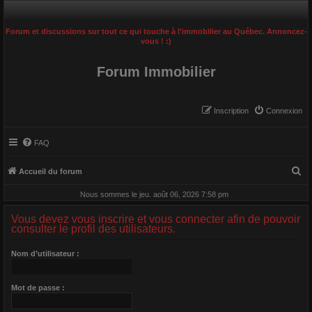
Forum et discussions sur tout ce qui touche à l'immobilier au Québec. Annoncez-
vous ! :)
Forum Immobilier
Inscription
Connexion
FAQ
R
Accueil du forum
e
Nous sommes le jeu. août 06, 2026 7:58 pm
c
Vous devez vous inscrire et vous connecter afin de pouvoir
h
consulter le profil des utilisateurs.
e
Nom d’utilisateur :
r
c
Mot de passe :
h
e