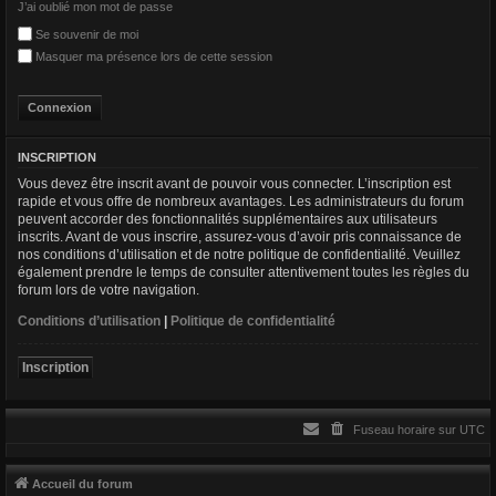
J’ai oublié mon mot de passe
r
Se souvenir de moi
Masquer ma présence lors de cette session
INSCRIPTION
Vous devez être inscrit avant de pouvoir vous connecter. L’inscription est
rapide et vous offre de nombreux avantages. Les administrateurs du forum
peuvent accorder des fonctionnalités supplémentaires aux utilisateurs
inscrits. Avant de vous inscrire, assurez-vous d’avoir pris connaissance de
nos conditions d’utilisation et de notre politique de confidentialité. Veuillez
également prendre le temps de consulter attentivement toutes les règles du
forum lors de votre navigation.
Conditions d’utilisation
|
Politique de confidentialité
Inscription
Fuseau horaire sur
UTC
Accueil du forum