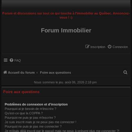
Forum et discussions sur tout ce qui touche à l'immobilier au Québec. Annoncez-
vous ! :)
Forum Immobilier
Inscription
Connexion
FAQ
R
Accueil du forum
Foire aux questions
e
Nous sommes le jeu. août 06, 2026 2:18 pm
c
Foire aux questions
h
e
Problèmes de connexion et d’inscription
r
Pourquoi ai-je besoin de m’inscrire ?
Qu’est-ce que la COPPA ?
c
Pourquoi ne puis-je pas m’inscrire ?
h
Je suis inscrit mais je ne peux pas me connecter !
Pourquoi ne puis-je pas me connecter ?
e
Je m’étais déjà inscrit par le passé mais ne peux à présent plus me connecter ?!