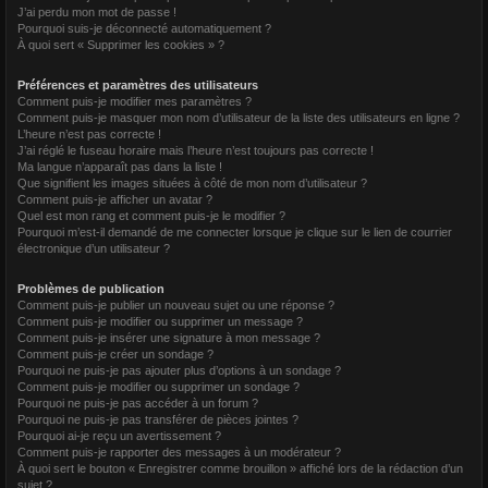
J’ai perdu mon mot de passe !
r
Pourquoi suis-je déconnecté automatiquement ?
À quoi sert « Supprimer les cookies » ?
Préférences et paramètres des utilisateurs
Comment puis-je modifier mes paramètres ?
Comment puis-je masquer mon nom d’utilisateur de la liste des utilisateurs en ligne ?
L’heure n’est pas correcte !
J’ai réglé le fuseau horaire mais l’heure n’est toujours pas correcte !
Ma langue n’apparaît pas dans la liste !
Que signifient les images situées à côté de mon nom d’utilisateur ?
Comment puis-je afficher un avatar ?
Quel est mon rang et comment puis-je le modifier ?
Pourquoi m’est-il demandé de me connecter lorsque je clique sur le lien de courrier
électronique d’un utilisateur ?
Problèmes de publication
Comment puis-je publier un nouveau sujet ou une réponse ?
Comment puis-je modifier ou supprimer un message ?
Comment puis-je insérer une signature à mon message ?
Comment puis-je créer un sondage ?
Pourquoi ne puis-je pas ajouter plus d’options à un sondage ?
Comment puis-je modifier ou supprimer un sondage ?
Pourquoi ne puis-je pas accéder à un forum ?
Pourquoi ne puis-je pas transférer de pièces jointes ?
Pourquoi ai-je reçu un avertissement ?
Comment puis-je rapporter des messages à un modérateur ?
À quoi sert le bouton « Enregistrer comme brouillon » affiché lors de la rédaction d’un
sujet ?