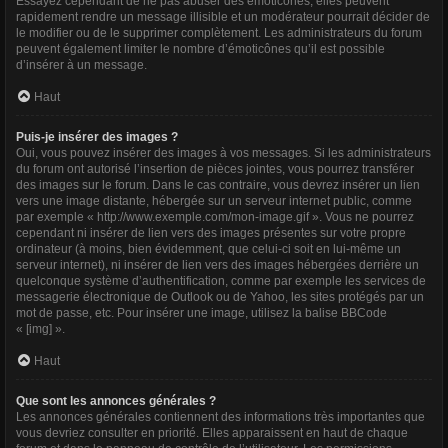
Essayez cependant de ne pas abuser des émoticônes, elles peuvent
rapidement rendre un message illisible et un modérateur pourrait décider de
le modifier ou de le supprimer complètement. Les administrateurs du forum
peuvent également limiter le nombre d’émoticônes qu’il est possible
d’insérer à un message.
Haut
Puis-je insérer des images ?
Oui, vous pouvez insérer des images à vos messages. Si les administrateurs
du forum ont autorisé l’insertion de pièces jointes, vous pourrez transférer
des images sur le forum. Dans le cas contraire, vous devrez insérer un lien
vers une image distante, hébergée sur un serveur internet public, comme
par exemple « http://www.exemple.com/mon-image.gif ». Vous ne pourrez
cependant ni insérer de lien vers des images présentes sur votre propre
ordinateur (à moins, bien évidemment, que celui-ci soit en lui-même un
serveur internet), ni insérer de lien vers des images hébergées derrière un
quelconque système d’authentification, comme par exemple les services de
messagerie électronique de Outlook ou de Yahoo, les sites protégés par un
mot de passe, etc. Pour insérer une image, utilisez la balise BBCode
« [img] ».
Haut
Que sont les annonces générales ?
Les annonces générales contiennent des informations très importantes que
vous devriez consulter en priorité. Elles apparaissent en haut de chaque