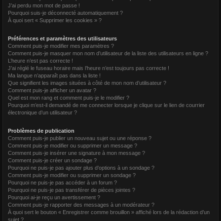
J’ai perdu mon mot de passe !
r
Pourquoi suis-je déconnecté automatiquement ?
À quoi sert « Supprimer les cookies » ?
Préférences et paramètres des utilisateurs
Comment puis-je modifier mes paramètres ?
Comment puis-je masquer mon nom d’utilisateur de la liste des utilisateurs en ligne ?
L’heure n’est pas correcte !
J’ai réglé le fuseau horaire mais l’heure n’est toujours pas correcte !
Ma langue n’apparaît pas dans la liste !
Que signifient les images situées à côté de mon nom d’utilisateur ?
Comment puis-je afficher un avatar ?
Quel est mon rang et comment puis-je le modifier ?
Pourquoi m’est-il demandé de me connecter lorsque je clique sur le lien de courrier
électronique d’un utilisateur ?
Problèmes de publication
Comment puis-je publier un nouveau sujet ou une réponse ?
Comment puis-je modifier ou supprimer un message ?
Comment puis-je insérer une signature à mon message ?
Comment puis-je créer un sondage ?
Pourquoi ne puis-je pas ajouter plus d’options à un sondage ?
Comment puis-je modifier ou supprimer un sondage ?
Pourquoi ne puis-je pas accéder à un forum ?
Pourquoi ne puis-je pas transférer de pièces jointes ?
Pourquoi ai-je reçu un avertissement ?
Comment puis-je rapporter des messages à un modérateur ?
À quoi sert le bouton « Enregistrer comme brouillon » affiché lors de la rédaction d’un
sujet ?