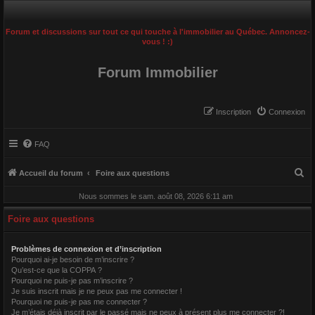
Forum et discussions sur tout ce qui touche à l'immobilier au Québec. Annoncez-
vous ! :)
Forum Immobilier
Inscription
Connexion
FAQ
R
Accueil du forum
Foire aux questions
e
Nous sommes le sam. août 08, 2026 6:11 am
c
Foire aux questions
h
e
Problèmes de connexion et d’inscription
r
Pourquoi ai-je besoin de m’inscrire ?
Qu’est-ce que la COPPA ?
c
Pourquoi ne puis-je pas m’inscrire ?
h
Je suis inscrit mais je ne peux pas me connecter !
Pourquoi ne puis-je pas me connecter ?
e
Je m’étais déjà inscrit par le passé mais ne peux à présent plus me connecter ?!