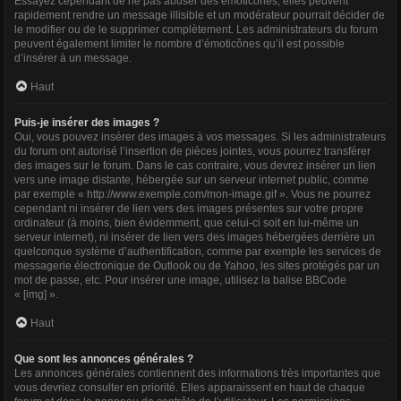
Essayez cependant de ne pas abuser des émoticônes, elles peuvent
rapidement rendre un message illisible et un modérateur pourrait décider de
le modifier ou de le supprimer complètement. Les administrateurs du forum
peuvent également limiter le nombre d’émoticônes qu’il est possible
d’insérer à un message.
Haut
Puis-je insérer des images ?
Oui, vous pouvez insérer des images à vos messages. Si les administrateurs
du forum ont autorisé l’insertion de pièces jointes, vous pourrez transférer
des images sur le forum. Dans le cas contraire, vous devrez insérer un lien
vers une image distante, hébergée sur un serveur internet public, comme
par exemple « http://www.exemple.com/mon-image.gif ». Vous ne pourrez
cependant ni insérer de lien vers des images présentes sur votre propre
ordinateur (à moins, bien évidemment, que celui-ci soit en lui-même un
serveur internet), ni insérer de lien vers des images hébergées derrière un
quelconque système d’authentification, comme par exemple les services de
messagerie électronique de Outlook ou de Yahoo, les sites protégés par un
mot de passe, etc. Pour insérer une image, utilisez la balise BBCode
« [img] ».
Haut
Que sont les annonces générales ?
Les annonces générales contiennent des informations très importantes que
vous devriez consulter en priorité. Elles apparaissent en haut de chaque