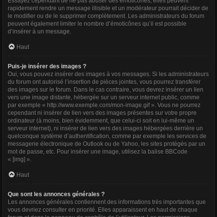
Essayez cependant de ne pas abuser des émoticônes, elles peuvent
rapidement rendre un message illisible et un modérateur pourrait décider de
le modifier ou de le supprimer complètement. Les administrateurs du forum
peuvent également limiter le nombre d’émoticônes qu’il est possible
d’insérer à un message.
Haut
Puis-je insérer des images ?
Oui, vous pouvez insérer des images à vos messages. Si les administrateurs
du forum ont autorisé l’insertion de pièces jointes, vous pourrez transférer
des images sur le forum. Dans le cas contraire, vous devrez insérer un lien
vers une image distante, hébergée sur un serveur internet public, comme
par exemple « http://www.exemple.com/mon-image.gif ». Vous ne pourrez
cependant ni insérer de lien vers des images présentes sur votre propre
ordinateur (à moins, bien évidemment, que celui-ci soit en lui-même un
serveur internet), ni insérer de lien vers des images hébergées derrière un
quelconque système d’authentification, comme par exemple les services de
messagerie électronique de Outlook ou de Yahoo, les sites protégés par un
mot de passe, etc. Pour insérer une image, utilisez la balise BBCode
« [img] ».
Haut
Que sont les annonces générales ?
Les annonces générales contiennent des informations très importantes que
vous devriez consulter en priorité. Elles apparaissent en haut de chaque