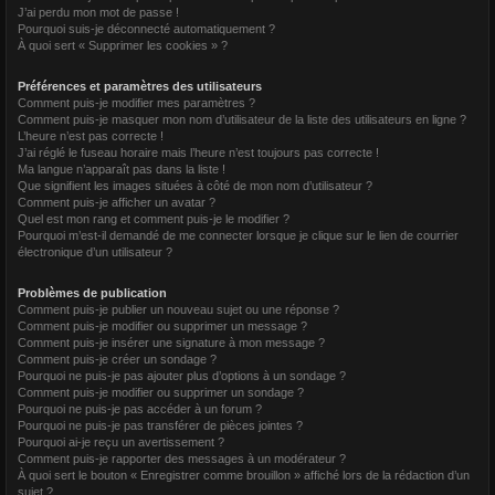
J’ai perdu mon mot de passe !
r
Pourquoi suis-je déconnecté automatiquement ?
À quoi sert « Supprimer les cookies » ?
Préférences et paramètres des utilisateurs
Comment puis-je modifier mes paramètres ?
Comment puis-je masquer mon nom d’utilisateur de la liste des utilisateurs en ligne ?
L’heure n’est pas correcte !
J’ai réglé le fuseau horaire mais l’heure n’est toujours pas correcte !
Ma langue n’apparaît pas dans la liste !
Que signifient les images situées à côté de mon nom d’utilisateur ?
Comment puis-je afficher un avatar ?
Quel est mon rang et comment puis-je le modifier ?
Pourquoi m’est-il demandé de me connecter lorsque je clique sur le lien de courrier
électronique d’un utilisateur ?
Problèmes de publication
Comment puis-je publier un nouveau sujet ou une réponse ?
Comment puis-je modifier ou supprimer un message ?
Comment puis-je insérer une signature à mon message ?
Comment puis-je créer un sondage ?
Pourquoi ne puis-je pas ajouter plus d’options à un sondage ?
Comment puis-je modifier ou supprimer un sondage ?
Pourquoi ne puis-je pas accéder à un forum ?
Pourquoi ne puis-je pas transférer de pièces jointes ?
Pourquoi ai-je reçu un avertissement ?
Comment puis-je rapporter des messages à un modérateur ?
À quoi sert le bouton « Enregistrer comme brouillon » affiché lors de la rédaction d’un
sujet ?