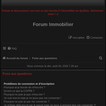
Forum et discussions sur tout ce qui touche à l'immobilier au Québec. Annoncez-
vous ! :)
Forum Immobilier
Inscription
Connexion
FAQ
R
Accueil du forum
Foire aux questions
e
Nous sommes le dim. août 09, 2026 7:28 am
c
Foire aux questions
h
e
Problèmes de connexion et d’inscription
r
Pourquoi ai-je besoin de m’inscrire ?
Qu’est-ce que la COPPA ?
c
Pourquoi ne puis-je pas m’inscrire ?
h
Je suis inscrit mais je ne peux pas me connecter !
Pourquoi ne puis-je pas me connecter ?
e
Je m’étais déjà inscrit par le passé mais ne peux à présent plus me connecter ?!