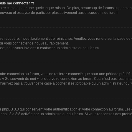
 plus me connecter ?!
votre compte pour une quelconque raison. De plus, beaucoup de forums suppriment pér
 nouveau et essayez de participer plus activement aux discussions du forum.
 récupéré, il peut facilement être réinitialisé. Veuillez vous rendre sur la page de
voir vous connecter de nouveau rapidement.
sse, nous vous invitons à contacter un administrateur du forum.
otre connexion au forum, vous ne resterez connecté que pour une période prédéfinie
ase « Se souvenir de moi » lors de votre connexion au forum. Ceci n’est pas recomm
’arrivez pas à trouver cette case à cocher, il est probable qu’un administrateur du f
r phpBB 3.3 qui conservent votre authentification et votre connexion au forum. Les 
tionnalité a été activée par un administrateur du forum. Si vous rencontrez des pr