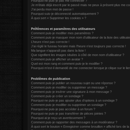
Pourquoi ne puis-je pas me connecter ?
Je m’étais déjà inscrit par le passé mais ne peux à présent plus me co
J’ai perdu mon mot de passe !
Pourquoi suis-je déconnecté automatiquement ?
À quoi sert « Supprimer les cookies » ?
Préférences et paramètres des utilisateurs
Comment puis-je modifier mes paramètres ?
Comment puis-je masquer mon nom d’utilisateur de la liste des utilisate
L’heure n’est pas correcte !
J’ai réglé le fuseau horaire mais l’heure n’est toujours pas correcte !
Ma langue n’apparaît pas dans la liste !
Que signifient les images situées à côté de mon nom d’utilisateur ?
Comment puis-je afficher un avatar ?
Quel est mon rang et comment puis-je le modifier ?
Pourquoi m’est-il demandé de me connecter lorsque je clique sur le lien 
Problèmes de publication
Comment puis-je publier un nouveau sujet ou une réponse ?
Comment puis-je modifier ou supprimer un message ?
Comment puis-je insérer une signature à mon message ?
Comment puis-je créer un sondage ?
Pourquoi ne puis-je pas ajouter plus d’options à un sondage ?
Comment puis-je modifier ou supprimer un sondage ?
Pourquoi ne puis-je pas accéder à un forum ?
Pourquoi ne puis-je pas transférer de pièces jointes ?
Pourquoi ai-je reçu un avertissement ?
Comment puis-je rapporter des messages à un modérateur ?
À quoi sert le bouton « Enregistrer comme brouillon » affiché lors de la