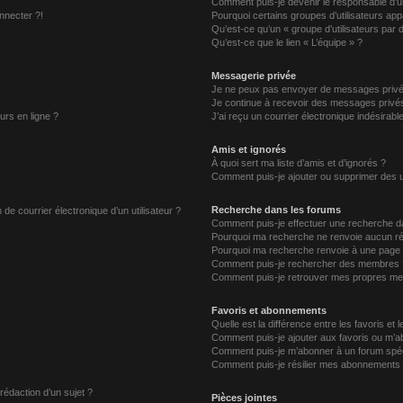
Comment puis-je devenir le responsable d’un
nnecter ?!
Pourquoi certains groupes d’utilisateurs app
Qu’est-ce qu’un « groupe d’utilisateurs par 
Qu’est-ce que le lien « L’équipe » ?
Messagerie privée
Je ne peux pas envoyer de messages privé
Je continue à recevoir des messages privés 
urs en ligne ?
J’ai reçu un courrier électronique indésirabl
Amis et ignorés
À quoi sert ma liste d’amis et d’ignorés ?
Comment puis-je ajouter ou supprimer des uti
Recherche dans les forums
de courrier électronique d’un utilisateur ?
Comment puis-je effectuer une recherche d
Pourquoi ma recherche ne renvoie aucun ré
Pourquoi ma recherche renvoie à une page 
Comment puis-je rechercher des membres 
Comment puis-je retrouver mes propres me
Favoris et abonnements
Quelle est la différence entre les favoris e
Comment puis-je ajouter aux favoris ou m’ab
Comment puis-je m’abonner à un forum spéc
Comment puis-je résilier mes abonnements
 rédaction d’un sujet ?
Pièces jointes