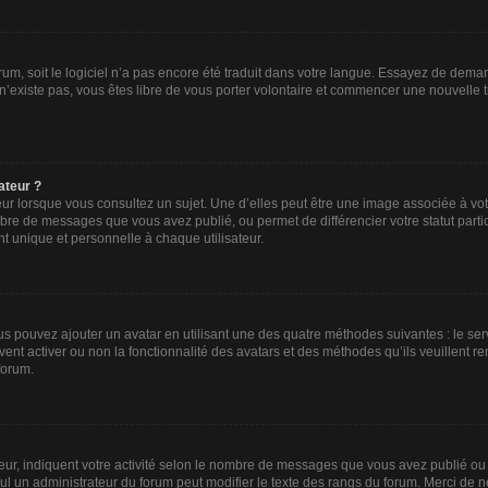
forum, soit le logiciel n’a pas encore été traduit dans votre langue. Essayez de deman
 n’existe pas, vous êtes libre de vous porter volontaire et commencer une nouvelle t
ateur ?
ur lorsque vous consultez un sujet. Une d’elles peut être une image associée à vo
mbre de messages que vous avez publié, ou permet de différencier votre statut parti
 unique et personnelle à chaque utilisateur.
ous pouvez ajouter un avatar en utilisant une des quatre méthodes suivantes : le ser
ent activer ou non la fonctionnalité des avatars et des méthodes qu’ils veuillent re
forum.
ur, indiquent votre activité selon le nombre de messages que vous avez publié ou i
eul un administrateur du forum peut modifier le texte des rangs du forum. Merci de