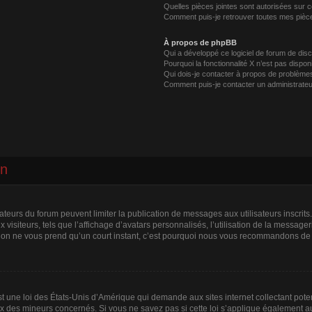
Quelles pièces jointes sont autorisées sur 
Comment puis-je retrouver toutes mes pièce
À propos de phpBB
Qui a développé ce logiciel de forum de dis
Pourquoi la fonctionnalité X n’est pas dispon
Qui dois-je contacter à propos de problèmes
Comment puis-je contacter un administrateu
on
trateurs du forum peuvent limiter la publication de messages aux utilisateurs inscri
visiteurs, tels que l’affichage d’avatars personnalisés, l’utilisation de la messager
ription ne vous prend qu’un court instant, c’est pourquoi nous vous recommandons de l
t une loi des États-Unis d’Amérique qui demande aux sites internet collectant pot
x des mineurs concernés. Si vous ne savez pas si cette loi s’applique également au