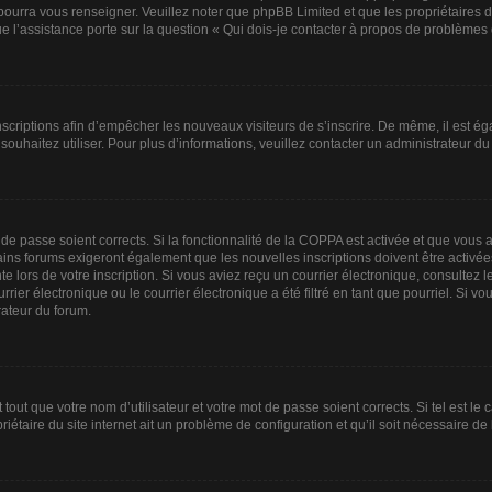
 pourra vous renseigner. Veuillez noter que phpBB Limited et que les propriétaires
ue l’assistance porte sur la question « Qui dois-je contacter à propos de problèmes 
 inscriptions afin d’empêcher les nouveaux visiteurs de s’inscrire. De même, il est 
s souhaitez utiliser. Pour plus d’informations, veuillez contacter un administrateur du
t de passe soient corrects. Si la fonctionnalité de la COPPA est activée et que vous
ains forums exigeront également que les nouvelles inscriptions doivent être activée
te lors de votre inscription. Si vous aviez reçu un courrier électronique, consultez 
r électronique ou le courrier électronique a été filtré en tant que pourriel. Si vo
rateur du forum.
out que votre nom d’utilisateur et votre mot de passe soient corrects. Si tel est le
iétaire du site internet ait un problème de configuration et qu’il soit nécessaire de l