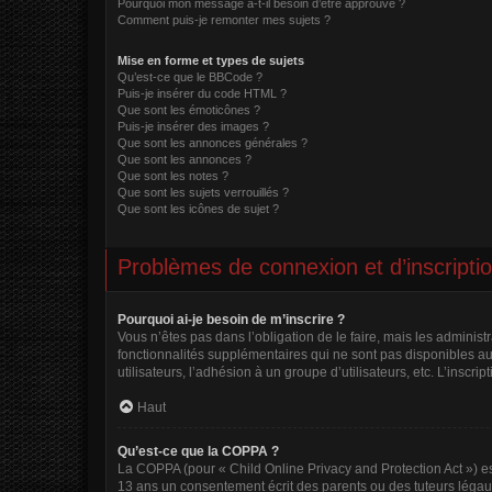
Pourquoi mon message a-t-il besoin d’être approuvé ?
Comment puis-je remonter mes sujets ?
Mise en forme et types de sujets
Qu’est-ce que le BBCode ?
Puis-je insérer du code HTML ?
Que sont les émoticônes ?
Puis-je insérer des images ?
Que sont les annonces générales ?
Que sont les annonces ?
Que sont les notes ?
Que sont les sujets verrouillés ?
Que sont les icônes de sujet ?
Problèmes de connexion et d’inscripti
Pourquoi ai-je besoin de m’inscrire ?
Vous n’êtes pas dans l’obligation de le faire, mais les adminis
fonctionnalités supplémentaires qui ne sont pas disponibles aux 
utilisateurs, l’adhésion à un groupe d’utilisateurs, etc. L’insc
Haut
Qu’est-ce que la COPPA ?
La COPPA (pour « Child Online Privacy and Protection Act ») es
13 ans un consentement écrit des parents ou des tuteurs légau