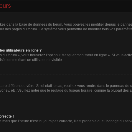
teurs
tockés dans la base de données du forum. Vous pouvez les modifier depuis le panneau 
haut des pages du forum. Ce système vous permettra de modifier tous vos paramètre
s utilisateurs en ligne ?
s du forum », vous trouverez l’option « Masquer mon statut en ligne ». Si vous activ
é comme étant un utilisateur invisible.
aire différent du vôtre. Si tel était le cas, veuillez vous rendre dans le panneau de co
ey, etc. Veuillez noter que le réglage du fuseau horaire, comme la plupart des aut
orrecte !
e mais que l’heure n’est toujours pas correcte, il est probable que l’horloge du serve