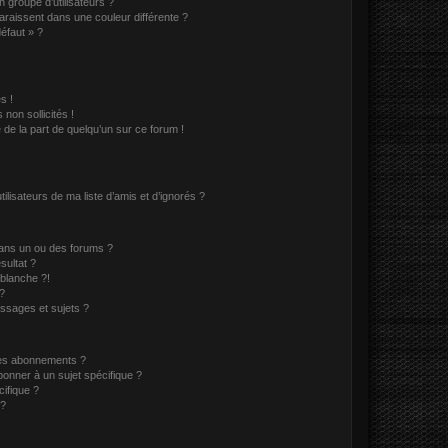
 groupe d’utilisateurs ?
araissent dans une couleur différente ?
défaut » ?
s !
non sollicités !
e de la part de quelqu’un sur ce forum !
lisateurs de ma liste d’amis et d’ignorés ?
ans un ou des forums ?
sultat ?
blanche ?!
?
ssages et sujets ?
t les abonnements ?
onner à un sujet spécifique ?
ifique ?
 ?