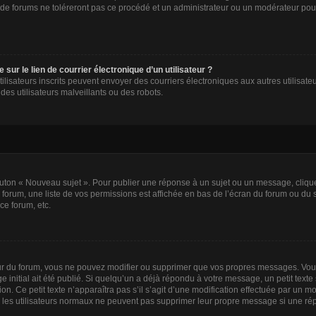
de forums ne toléreront pas ce procédé et un administrateur ou un modérateur pou
ur le lien de courrier électronique d’un utilisateur ?
s utilisateurs inscrits peuvent envoyer des courriers électroniques aux autres utili
es utilisateurs malveillants ou des robots.
outon « Nouveau sujet ». Pour publier une réponse à un sujet ou un message, cliqu
 forum, une liste de vos permissions est affichée en bas de l’écran du forum ou du
ce forum, etc.
r du forum, vous ne pouvez modifier ou supprimer que vos propres messages. Vou
 initial ait été publié. Si quelqu’un a déjà répondu à votre message, un petit tex
ion. Ce petit texte n’apparaîtra pas s’il s’agit d’une modification effectuée par un 
ue les utilisateurs normaux ne peuvent pas supprimer leur propre message si une ré